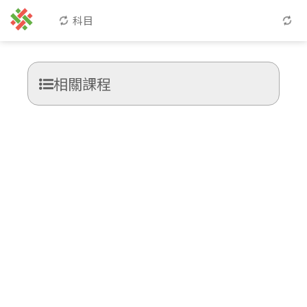
科目
相關課程