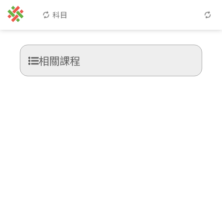
科目
相關課程