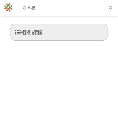
科目
相關課程