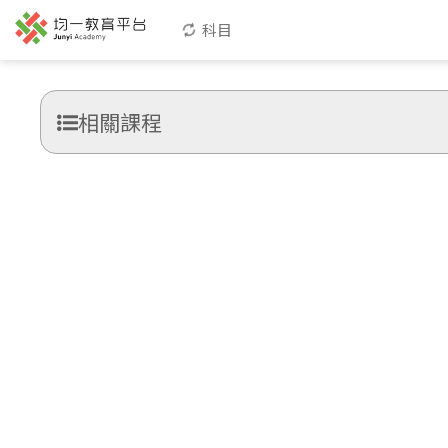
科目
相關課程