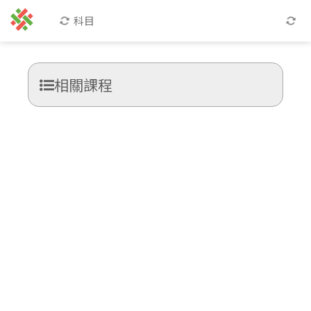
科目
相關課程