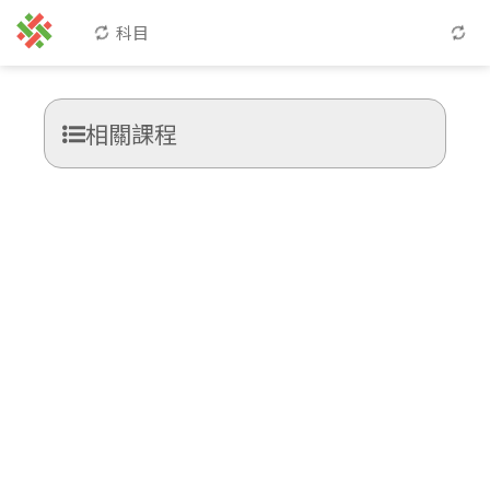
科目
相關課程