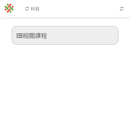
科目
相關課程