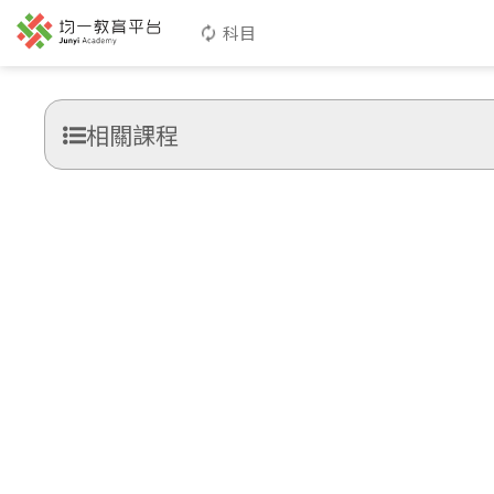
科目
相關課程