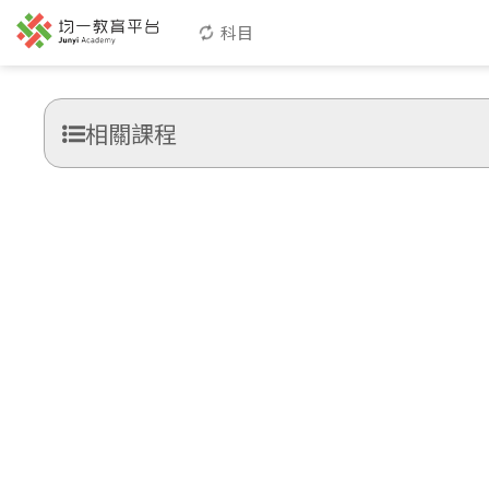
科目
相關課程