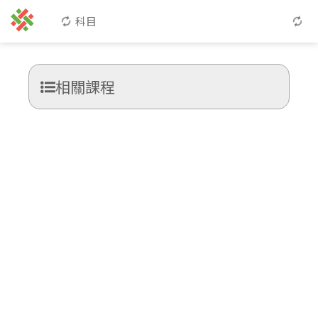
科目
相關課程