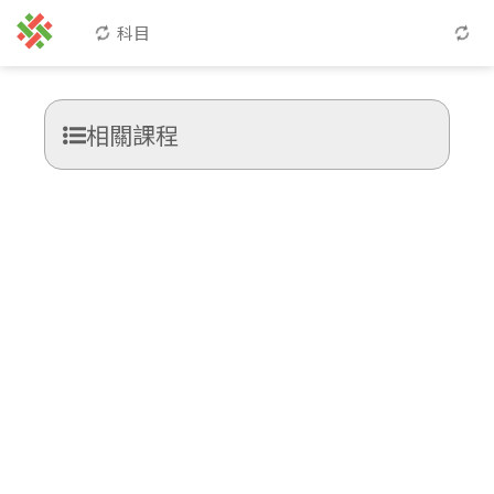
科目
相關課程