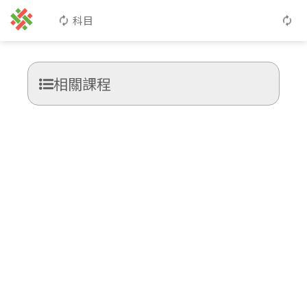
科目
相關課程