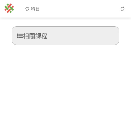
科目
相關課程