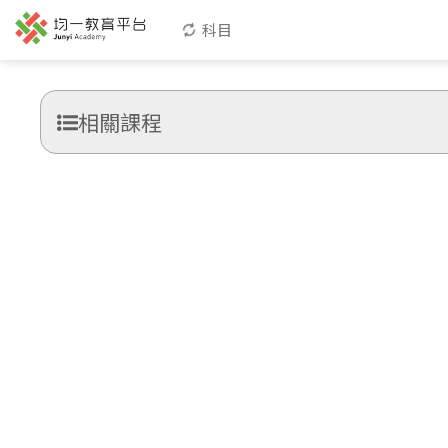
科目
相關課程