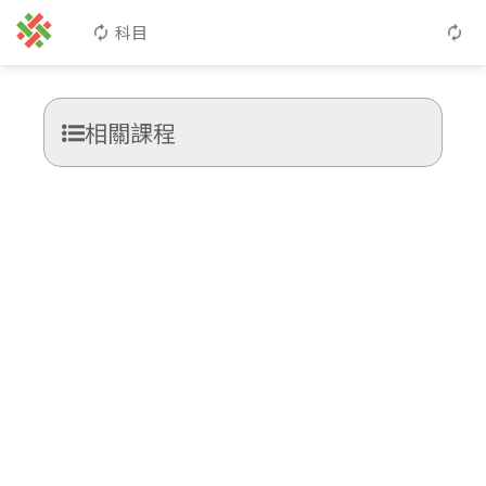
科目
相關課程