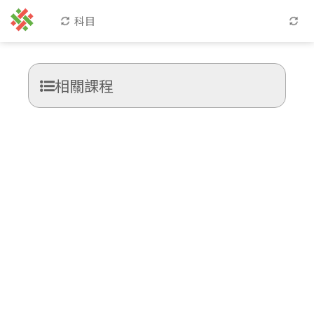
科目
相關課程