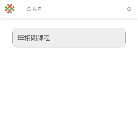
科目
相關課程