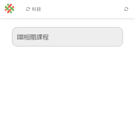
科目
相關課程