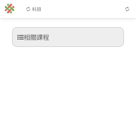
科目
相關課程