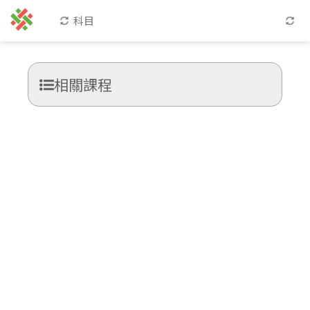
科目
相關課程