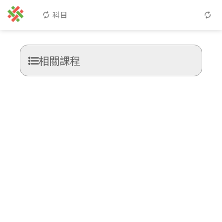
科目
相關課程