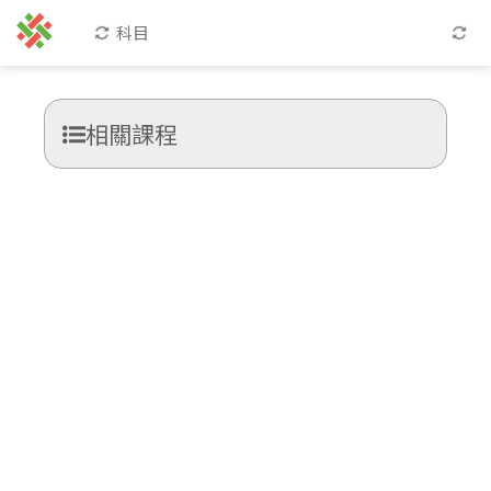
科目
相關課程