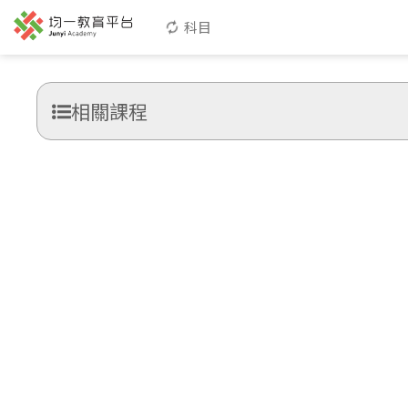
科目
相關課程