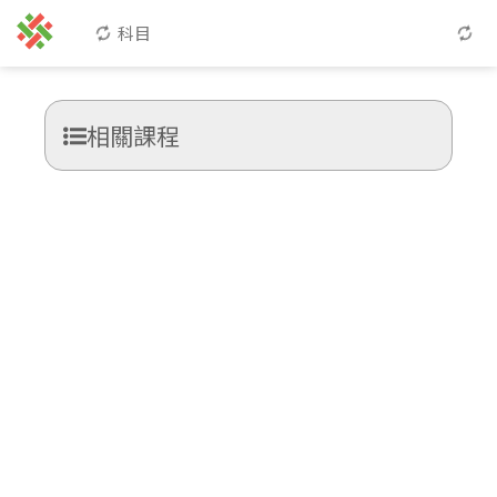
科目
相關課程