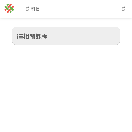
科目
相關課程