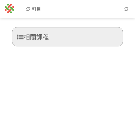
科目
相關課程