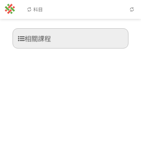
科目
相關課程