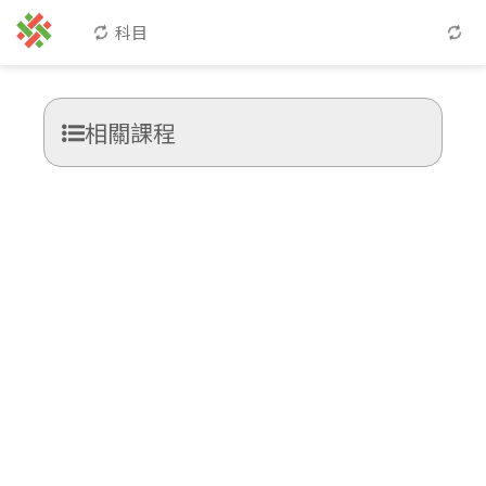
科目
相關課程