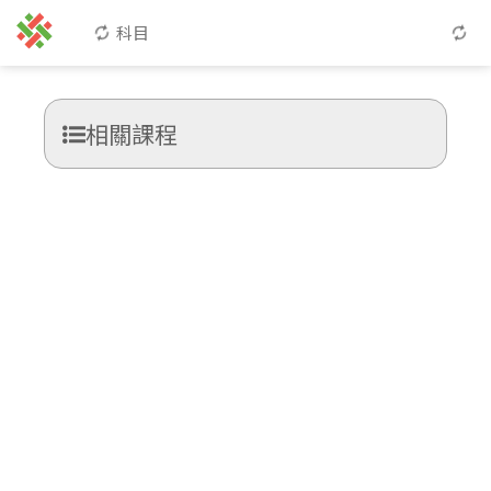
科目
相關課程