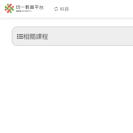
科目
相關課程