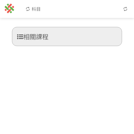
科目
相關課程