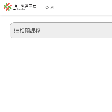
科目
相關課程