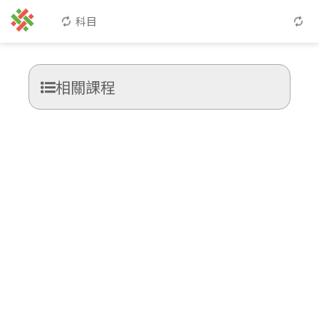
科目
相關課程