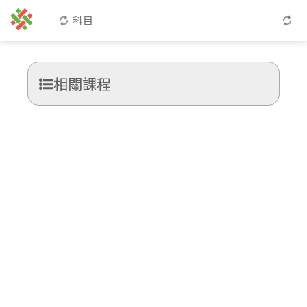
科目
相關課程