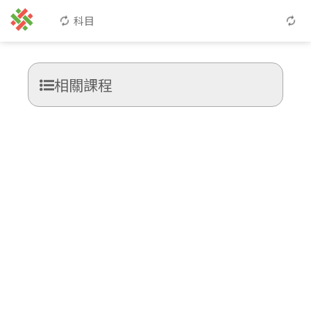
科目
相關課程