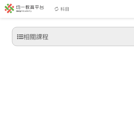
科目
相關課程