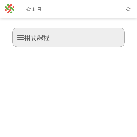
科目
相關課程