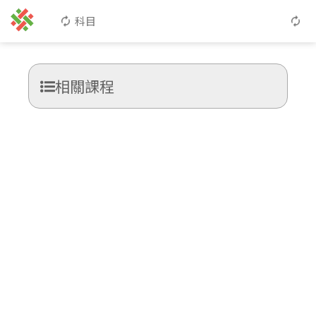
科目
相關課程