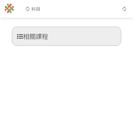
科目
相關課程