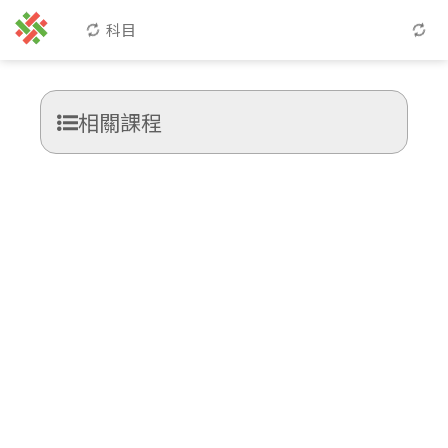
科目
相關課程