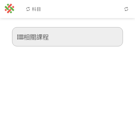
科目
相關課程