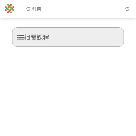
科目
相關課程