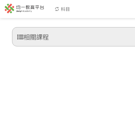
科目
相關課程