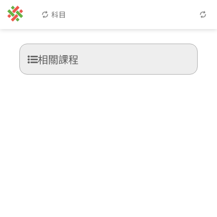
科目
相關課程