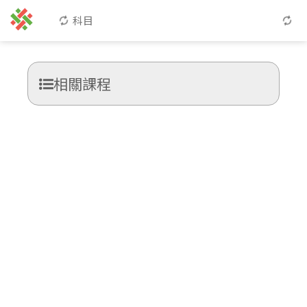
科目
相關課程