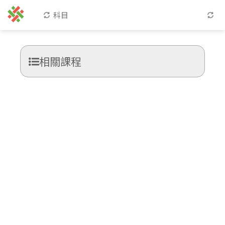
科目
相關課程