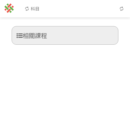
科目
相關課程