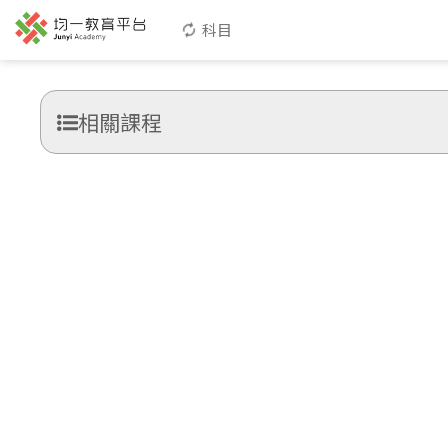
科目
相關課程