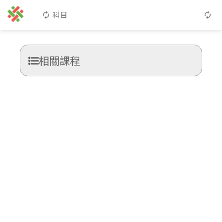
科目
相關課程