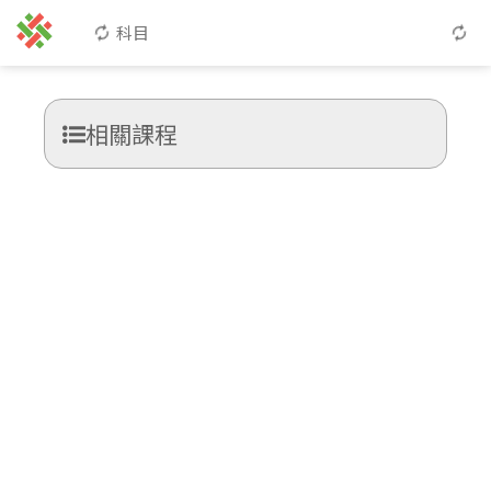
科目
相關課程